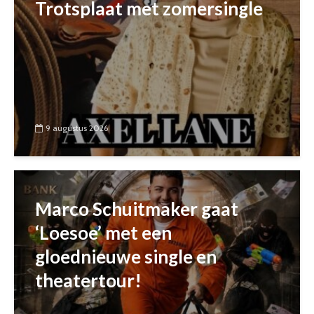
Trotsplaat met zomersingle
9 augustus 2026
Marco Schuitmaker gaat
‘Loesoe’ met een
gloednieuwe single en
theatertour!