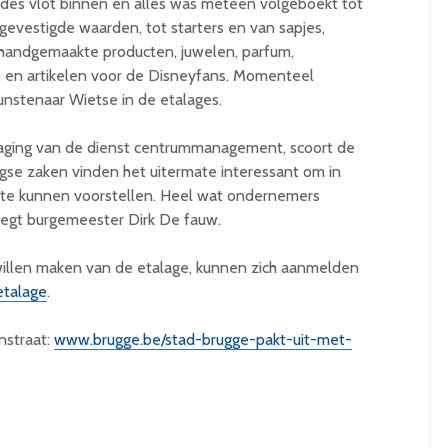
odes vlot binnen en alles was meteen volgeboekt tot
 gevestigde waarden, tot starters en van sapjes,
 handgemaakte producten, juwelen, parfum,
en en artikelen voor de Disneyfans. Momenteel
unstenaar Wietse in de etalages.
raging van de dienst centrummanagement, scoort de
gse zaken vinden het uitermate interessant om in
 te kunnen voorstellen. Heel wat ondernemers
 zegt burgemeester Dirk De fauw.
willen maken van de etalage, kunnen zich aanmelden
talage
.
nstraat:
www.brugge.be/stad-brugge-pakt-uit-met-