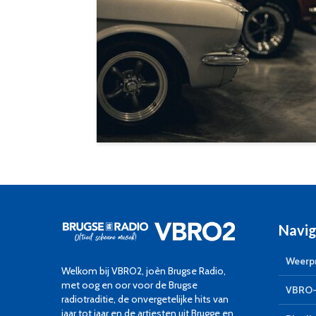
Navig
Weerpr
Welkom bij VBRO2, joèn Brugse Radio,
met oog en oor voor de Brugse
VBRO-
radiotraditie, de onvergetelijke hits van
jaar tot jaar en de artiesten uit Brugge en