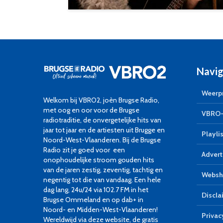
Navig
Weerpr
Welkom bij VBRO2, joèn Brugse Radio,
met oog en oor voor de Brugse
VBRO-
radiotraditie, de onvergetelijke hits van
jaar tot jaar en de artiesten uit Brugge en
Playlis
Noord-West-Vlaanderen. Bij de Brugse
Radio zit je goed voor een
Advert
onophoudelijke stroom gouden hits
van de jaren zestig, zeventig, tachtig en
Websh
negentig tot die van vandaag. Een hele
dag lang, 24u/24 via 102.7 FM in het
Discla
Brugse Ommeland en op dab+ in
Noord- en Midden-West-Vlaanderen!
Privac
Wereldwijd via deze website, de gratis