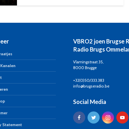
eer
VBRO2 joen Brugse 
Radio Brugs Ommela
aatjes
Vlamingstraat 35,
Kanalen
8000 Brugge
t
+32(0)50/333.383
info@brugseradio.be
eren
Social Media
op
imer
y Statement