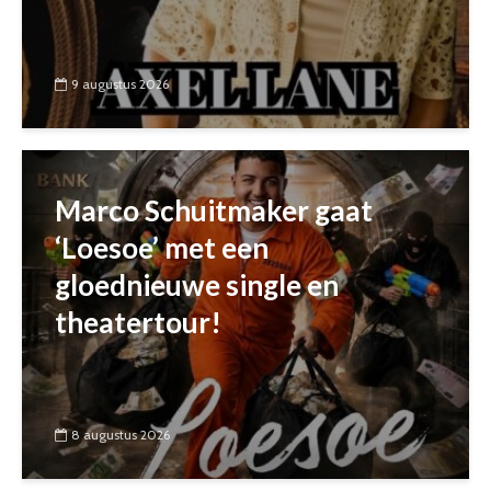
9 augustus 2026
Marco Schuitmaker gaat
‘Loesoe’ met een
gloednieuwe single en
theatertour!
8 augustus 2026