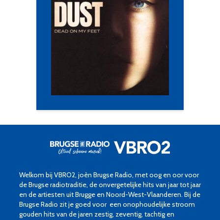
Welkom bij VBRO2, joèn Brugse Radio, met oog en oor voor
de Brugse radiotraditie, de onvergetelijke hits van jaar tot jaar
en de artiesten uit Brugge en Noord-West-Vlaanderen. Bij de
Brugse Radio zit je goed voor een onophoudelijke stroom
gouden hits van de jaren zestig, zeventig, tachtig en