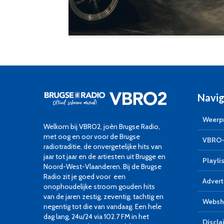
Navig
Weerpr
Welkom bij VBRO2, joèn Brugse Radio,
met oog en oor voor de Brugse
VBRO-
radiotraditie, de onvergetelijke hits van
jaar tot jaar en de artiesten uit Brugge en
Playlis
Noord-West-Vlaanderen. Bij de Brugse
Radio zit je goed voor een
Advert
onophoudelijke stroom gouden hits
van de jaren zestig, zeventig, tachtig en
Websh
negentig tot die van vandaag. Een hele
dag lang, 24u/24 via 102.7 FM in het
Discla