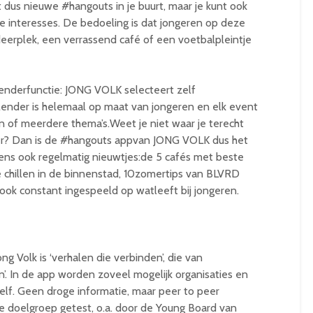
dus nieuwe #hangouts in je buurt, maar je kunt ook
e interesses. De bedoeling is dat jongeren op deze
eerplek, een verrassend café of een voetbalpleintje
enderfunctie: JONG VOLK selecteert zelf
lender is helemaal op maat van jongeren en elk event
n of meerdere thema’s.Weet je niet waar je terecht
mer? Dan is de #hangouts appvan JONG VOLK dus het
uwens ook regelmatig nieuwtjes:de 5 cafés met beste
e chillen in de binnenstad, 10zomertips van BLVRD
ook constant ingespeeld op watleeft bij jongeren.
g Volk is ‘verhalen die verbinden’, die van
’. In de app worden zoveel mogelijk organisaties en
lf. Geen droge informatie, maar peer to peer
e doelgroep getest, o.a. door de Young Board van