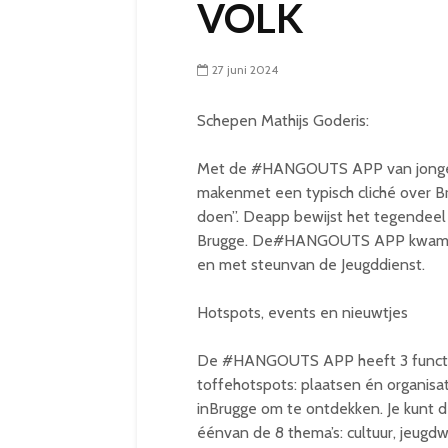
VOLK
27 juni 2024
Schepen Mathijs Goderis:
Met de #HANGOUTS APP van jongeren
makenmet een typisch cliché over Brug
doen”. Deapp bewijst het tegendeel 
Brugge. De#HANGOUTS APP kwam to
en met steunvan de Jeugddienst.
Hotspots, events en nieuwtjes
De #HANGOUTS APP heeft 3 functies. 
toffehotspots: plaatsen én organisa
inBrugge om te ontdekken. Je kunt d
éénvan de 8 thema’s: cultuur, jeugdwer