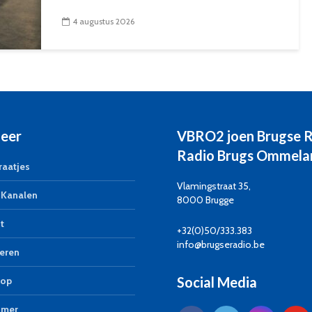
4 augustus 2026
eer
VBRO2 joen Brugse 
Radio Brugs Ommela
aatjes
Vlamingstraat 35,
Kanalen
8000 Brugge
t
+32(0)50/333.383
info@brugseradio.be
eren
Social Media
op
imer