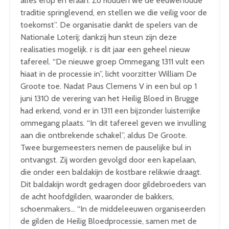
alles erop en eraan. Zo houden we de eeuwenoude
traditie springlevend, en stellen we die veilig voor de
toekomst”. De organisatie dankt de spelers van de
Nationale Loterij; dankzij hun steun zijn deze
realisaties mogelijk. r is dit jaar een geheel nieuw
tafereel. “De nieuwe groep Ommegang 1311 vult een
hiaat in de processie in”, licht voorzitter William De
Groote toe. Nadat Paus Clemens V in een bul op 1
juni 1310 de verering van het Heilig Bloed in Brugge
had erkend, vond er in 1311 een bijzonder luisterrijke
ommegang plaats. “In dit tafereel geven we invulling
aan die ontbrekende schakel”, aldus De Groote.
Twee burgemeesters nemen de pauselijke bul in
ontvangst. Zij worden gevolgd door een kapelaan,
die onder een baldakijn de kostbare relikwie draagt.
Dit baldakijn wordt gedragen door gildebroeders van
de acht hoofdgilden, waaronder de bakkers,
schoenmakers… “In de middeleeuwen organiseerden
de gilden de Heilig Bloedprocessie, samen met de