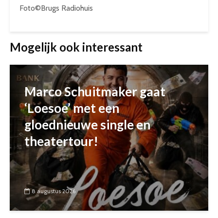
Foto©Brugs Radiohuis
Mogelijk ook interessant
Marco Schuitmaker gaat
‘Loesoe’ met een
gloednieuwe single en
theatertour!
8 augustus 2026