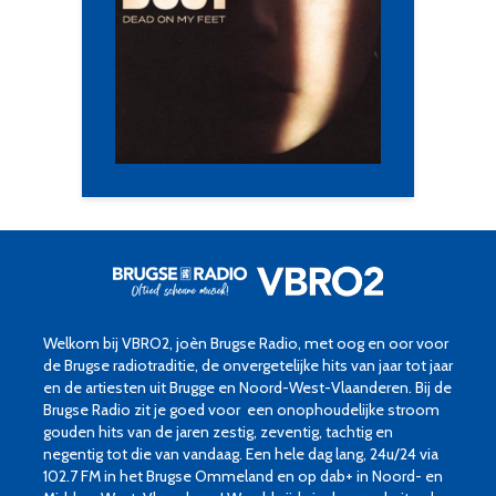
Welkom bij VBRO2, joèn Brugse Radio, met oog en oor voor
de Brugse radiotraditie, de onvergetelijke hits van jaar tot jaar
en de artiesten uit Brugge en Noord-West-Vlaanderen. Bij de
Brugse Radio zit je goed voor een onophoudelijke stroom
gouden hits van de jaren zestig, zeventig, tachtig en
negentig tot die van vandaag. Een hele dag lang, 24u/24 via
102.7 FM in het Brugse Ommeland en op dab+ in Noord- en