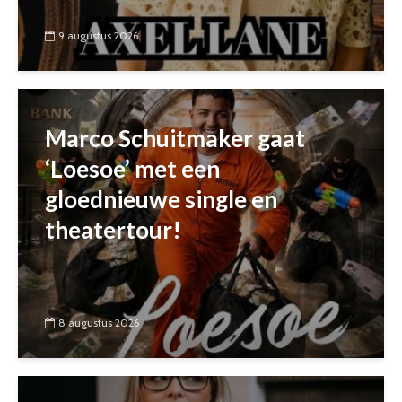
9 augustus 2026
Marco Schuitmaker gaat
‘Loesoe’ met een
gloednieuwe single en
theatertour!
8 augustus 2026