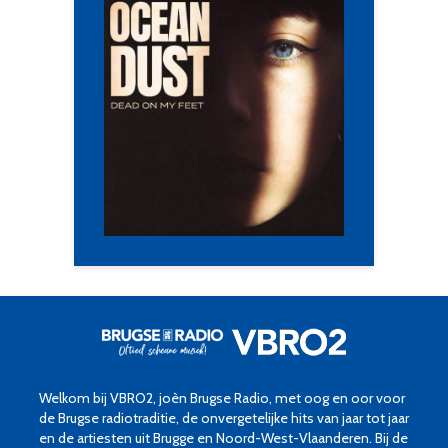
Welkom bij VBRO2, joèn Brugse Radio, met oog en oor voor
de Brugse radiotraditie, de onvergetelijke hits van jaar tot jaar
en de artiesten uit Brugge en Noord-West-Vlaanderen. Bij de