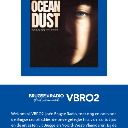
Welkom bij VBRO2, joèn Brugse Radio, met oog en oor voor
de Brugse radiotraditie, de onvergetelijke hits van jaar tot jaar
en de artiesten uit Brugge en Noord-West-Vlaanderen. Bij de