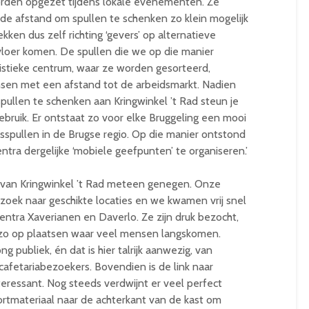
orden opgezet tijdens lokale evenementen. Ze
 de afstand om spullen te schenken zo klein mogelijk
ken dus zelf richting ‘gevers’ op alternatieve
vloer komen. De spullen die we op die manier
istieke centrum, waar ze worden gesorteerd,
sen met een afstand tot de arbeidsmarkt. Nadien
pullen te schenken aan Kringwinkel ’t Rad steun je
gebruik. Er ontstaat zo voor elke Bruggeling een mooi
pullen in de Brugse regio. Op die manier ontstond
ntra dergelijke ‘mobiele geefpunten’ te organiseren.’
 van Kringwinkel ’t Rad meteen genegen. Onze
oek naar geschikte locaties en we kwamen vrij snel
kcentra Xaverianen en Daverlo. Ze zijn druk bezocht,
zo op plaatsen waar veel mensen langskomen.
g publiek, én dat is hier talrijk aanwezig, van
 cafetariabezoekers. Bovendien is de link naar
teressant. Nog steeds verdwijnt er veel perfect
portmateriaal naar de achterkant van de kast om