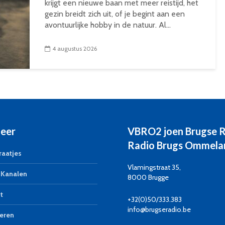
krijgt een nieuwe baan met meer reistijd, het
gezin breidt zich uit, of je begint aan een
avontuurlijke hobby in de natuur. Al...
4 augustus 2026
eer
VBRO2 joen Brugse 
Radio Brugs Ommela
aatjes
Vlamingstraat 35,
Kanalen
8000 Brugge
t
+32(0)50/333.383
info@brugseradio.be
eren