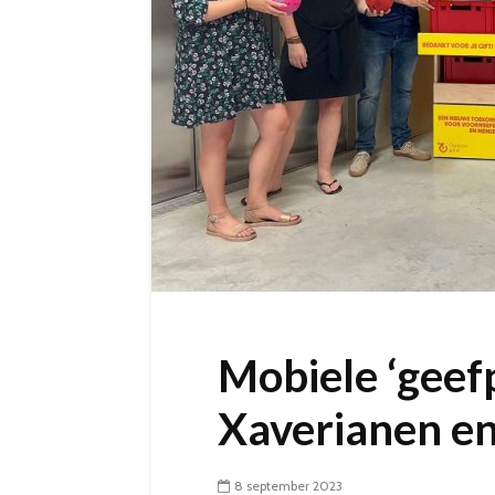
Mobiele ‘geefp
Xaverianen en
8 september 2023