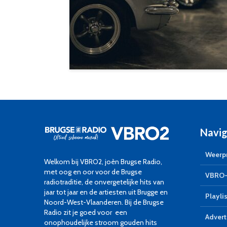
Navig
Weerpr
Welkom bij VBRO2, joèn Brugse Radio,
met oog en oor voor de Brugse
VBRO-
radiotraditie, de onvergetelijke hits van
jaar tot jaar en de artiesten uit Brugge en
Playlis
Noord-West-Vlaanderen. Bij de Brugse
Radio zit je goed voor een
Advert
onophoudelijke stroom gouden hits