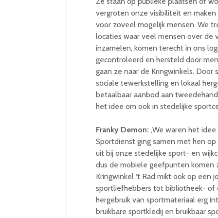
Ze staan op publieke plaatsen of w
vergroten onze visibiliteit en maken
voor zoveel mogelijk mensen. We trek
locaties waar veel mensen over de 
inzamelen, komen terecht in ons log
gecontroleerd en hersteld door men
gaan ze naar de Kringwinkels. Door s
sociale tewerkstelling en lokaal her
betaalbaar aanbod aan tweedehandss
het idee om ook in stedelijke sportce
Franky Demon:
,We waren het idee
Sportdienst ging samen met hen op z
uit bij onze stedelijke sport- en wij
dus de mobiele geefpunten komen 
Kringwinkel ‘t Rad mikt ook op een jon
sportliefhebbers tot bibliotheek- of
hergebruik van sportmateriaal erg in
bruikbare sportkledij en bruikbaar s