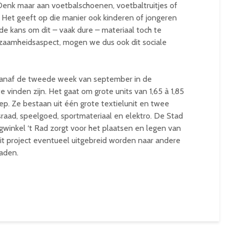
Denk maar aan voetbalschoenen, voetbaltruitjes of
. Het geeft op die manier ook kinderen of jongeren
 de kans om dit – vaak dure – materiaal toch te
zaamheidsaspect, mogen we dus ook dit sociale
 vanaf de tweede week van september in de
 vinden zijn. Het gaat om grote units van 1,65 à 1,85
p. Ze bestaan uit één grote textielunit en twee
uisraad, speelgoed, sportmateriaal en elektro. De Stad
ingwinkel ‘t Rad zorgt voor het plaatsen en legen van
dit project eventueel uitgebreid worden naar andere
aden.