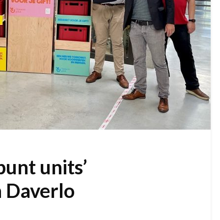
unt units’
 Daverlo