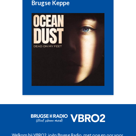
Brugse Keppe
Welkom bij VBRO2, joèn Brugse Radio, met oog en oor voor