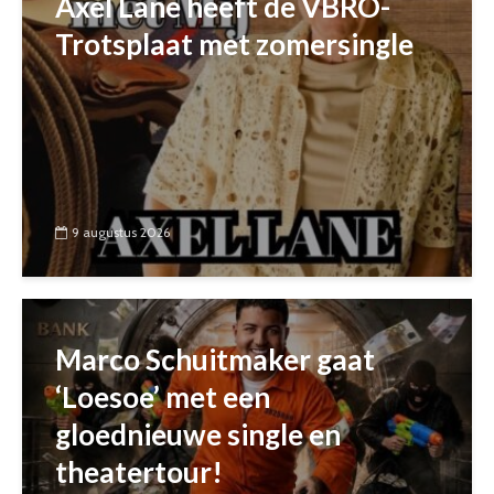
Axel Lane heeft de VBRO-
Trotsplaat met zomersingle
9 augustus 2026
Marco Schuitmaker gaat
‘Loesoe’ met een
gloednieuwe single en
theatertour!