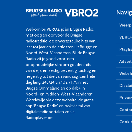
Navig
Weerpr
Welkom bij VBRO2, joèn Brugse Radio,
met oog en oor voor de Brugse
VBRO-
radiotraditie, de onvergetelijke hits van
jaar tot jaar en de artiesten uit Brugge en
Playlis
Noord-West-Vlaanderen. Bij de Brugse
Radio zit je goed voor een
Advert
onophoudelijke stroom gouden hits
van de jaren zestig, zeventig, tachtig en
Websh
negentig tot die van vandaag. Een hele
dag lang, 24u/24 via 102.7 FM in het
Discla
Brugse Ommeland en op dab+ in
Noord- en Midden-West-Vlaanderen!
Privac
Wereldwijd via deze website, de gratis
app ‘Brugse Radio’ en ook via tal van
Conta
digitale radioportalen zoals
Radioplayer.be .
Cookie