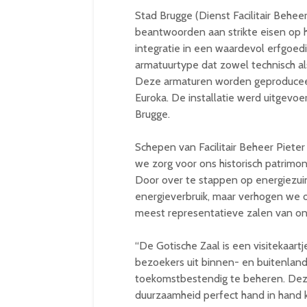
Stad Brugge (Dienst Facilitair Behee
beantwoorden aan strikte eisen op he
integratie in een waardevol erfgoedi
armatuurtype dat zowel technisch als
Deze armaturen worden geproduceerd i
Euroka. De installatie werd uitgevoer
Brugge.
Schepen van Facilitair Beheer Piete
we zorg voor ons historisch patrimo
Door over te stappen op energiezuin
energieverbruik, maar verhogen we o
meest representatieve zalen van ons
“De Gotische Zaal is een visitekaart
bezoekers uit binnen- en buitenland
toekomstbestendig te beheren. Deze
duurzaamheid perfect hand in hand 