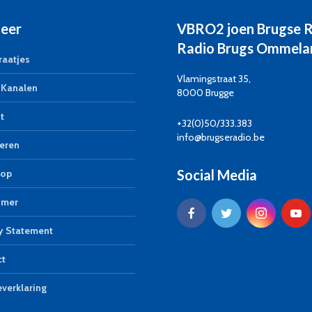
eer
VBRO2 joen Brugse 
Radio Brugs Ommela
aatjes
Vlamingstraat 35,
Kanalen
8000 Brugge
t
+32(0)50/333.383
info@brugseradio.be
eren
Social Media
op
imer
y Statement
ct
verklaring