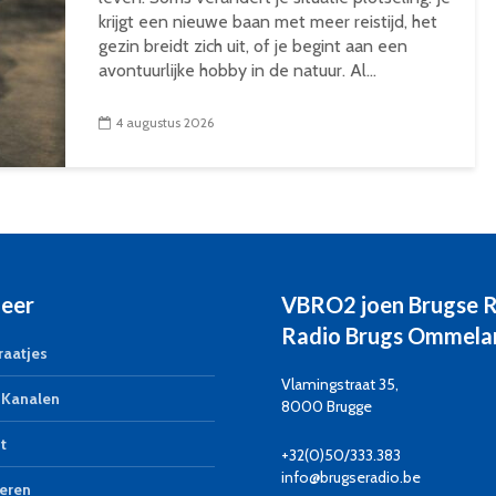
krijgt een nieuwe baan met meer reistijd, het
gezin breidt zich uit, of je begint aan een
avontuurlijke hobby in de natuur. Al...
4 augustus 2026
eer
VBRO2 joen Brugse 
Radio Brugs Ommela
aatjes
Vlamingstraat 35,
Kanalen
8000 Brugge
t
+32(0)50/333.383
info@brugseradio.be
eren