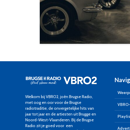
Navig
Weerpr
Welkom bij VBRO2, joèn Brugse Radio,
met oog en oor voor de Brugse
VBRO-
radiotraditie, de onvergetelijke hits van
jaar tot jaar en de artiesten uit Brugge en
Playlis
Noord-West-Vlaanderen. Bij de Brugse
Radio zit je goed voor een
Advert