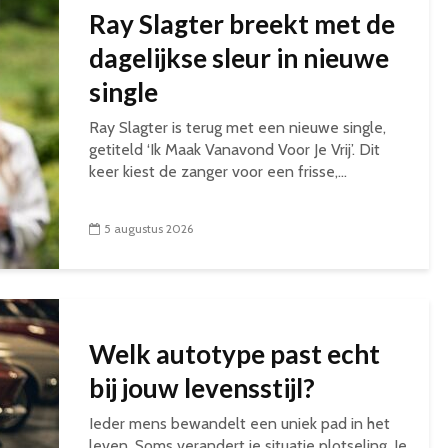
Ray Slagter breekt met de
dagelijkse sleur in nieuwe
single
Ray Slagter is terug met een nieuwe single,
getiteld ‘Ik Maak Vanavond Voor Je Vrij’. Dit
keer kiest de zanger voor een frisse,...
5 augustus 2026
Welk autotype past echt
bij jouw levensstijl?
Ieder mens bewandelt een uniek pad in het
leven. Soms verandert je situatie plotseling. Je