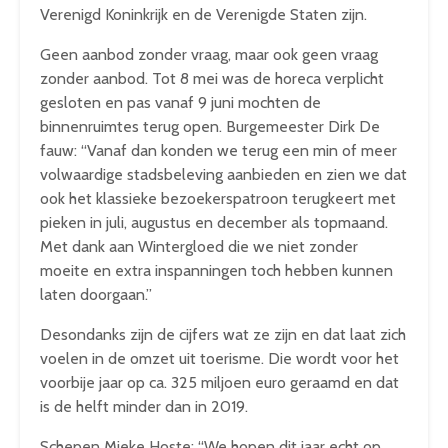
Verenigd Koninkrijk en de Verenigde Staten zijn.
Geen aanbod zonder vraag, maar ook geen vraag
zonder aanbod. Tot 8 mei was de horeca verplicht
gesloten en pas vanaf 9 juni mochten de
binnenruimtes terug open. Burgemeester Dirk De
fauw: “Vanaf dan konden we terug een min of meer
volwaardige stadsbeleving aanbieden en zien we dat
ook het klassieke bezoekerspatroon terugkeert met
pieken in juli, augustus en december als topmaand.
Met dank aan Wintergloed die we niet zonder
moeite en extra inspanningen toch hebben kunnen
laten doorgaan.”
Desondanks zijn de cijfers wat ze zijn en dat laat zich
voelen in de omzet uit toerisme. Die wordt voor het
voorbije jaar op ca. 325 miljoen euro geraamd en dat
is de helft minder dan in 2019.
Schepen Mieke Hoste: “We hopen dit jaar echt op