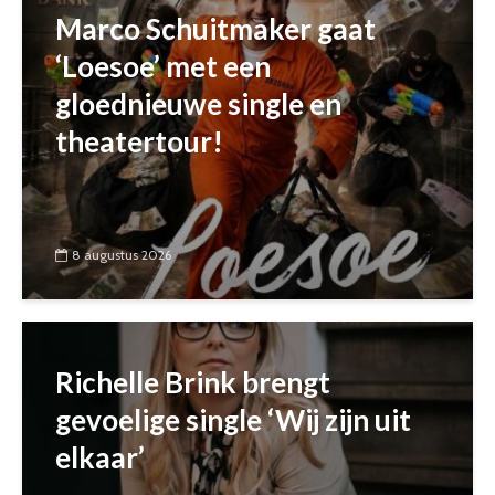
Marco Schuitmaker gaat
‘Loesoe’ met een
gloednieuwe single en
theatertour!
8 augustus 2026
Richelle Brink brengt
gevoelige single ‘Wij zijn uit
elkaar’