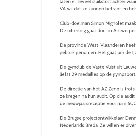
laten er teveel sluikstort achter wa
VA wil dat ze kunnen betrapt en be
Club-doelman Simon Mignolet maakt
De uitreiking gaat door in Antwerp
De provincie West-Vlaanderen heeft
gebruik genomen. Het gaat om de IJ
De gymclub de Vaste Vuist uit Lauw
liefst 29 medailles op de gympsport
De directie van het AZ Zeno is trots 
ze kregen na hun audit. Op die aud
de nieuwjaarsreceptie voor ruim 60
De Brugse projectontwikkelaar Danne
Nederlands Breda. Ze willen er diver