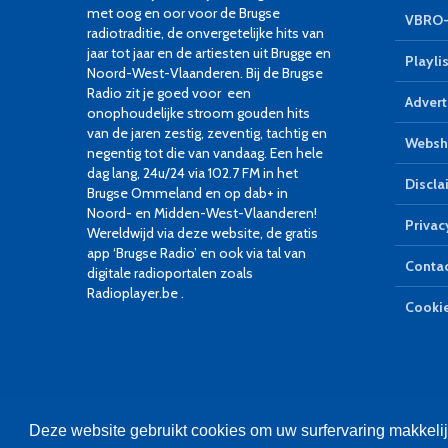
met oog en oor voor de Brugse
VBRO-
radiotraditie, de onvergetelijke hits van
jaar tot jaar en de artiesten uit Brugge en
Playlis
Noord-West-Vlaanderen. Bij de Brugse
Radio zit je goed voor een
Advert
onophoudelijke stroom gouden hits
van de jaren zestig, zeventig, tachtig en
Websh
negentig tot die van vandaag. Een hele
dag lang, 24u/24 via 102.7 FM in het
Discla
Brugse Ommeland en op dab+ in
Noord- en Midden-West-Vlaanderen!
Privac
Wereldwijd via deze website, de gratis
app ‘Brugse Radio’ en ook via tal van
Conta
digitale radioportalen zoals
Radioplayer.be .
Cookie
Deze website gebruikt cookies om uw surfervaring makkeli