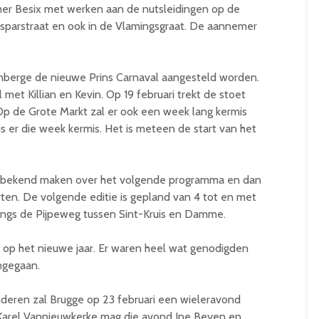
er Besix met werken aan de nutsleidingen op de
Desparstraat en ook in de Vlamingsgraat. De aannemer
enberge de nieuwe Prins Carnaval aangesteld worden.
l met Killian en Kevin. Op 19 februari trekt de stoet
Op de Grote Markt zal er ook een week lang kermis
is er die week kermis. Het is meteen de start van het
r bekend maken over het volgende programma en dan
ten. De volgende editie is gepland van 4 tot en met
ngs de Pijpeweg tussen Sint-Kruis en Damme.
 op het nieuwe jaar. Er waren heel wat genodigden
ngegaan.
deren zal Brugge op 23 februari een wieleravond
Karel Vannieuwkerke mag die avond Ine Beyen en