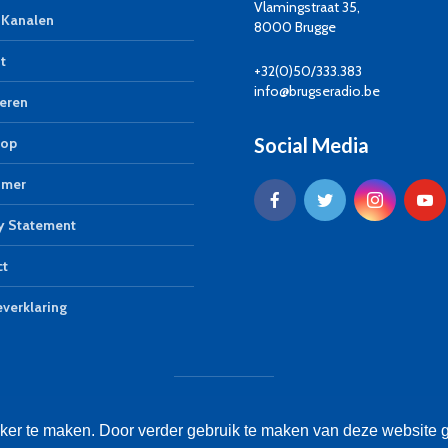
Vlamingstraat 35,
Kanalen
8000 Brugge
t
+32(0)50/333.383
info@brugseradio.be
eren
Social Media
op
imer
y Statement
ct
verklaring
© Brugse Radio 2026
jker te maken. Door verder gebruik te maken van deze website 