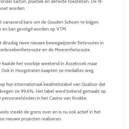
aronder karton, plastiek en defecte toestellen. De N-
boet worden.
 vanavond kans om de Gouden Schoen te krijgen.
en en kan gevolgd worden op VTM.
 dinsdag twee nieuwe bewegwijzerde fietsroutes in
zerbroekenfietsroute en de Moerenfietsroute.
e haalde het voorbije weekend in Assebroek maar
. Ook in Hoogstraten kaapten ze medailles weg.
op hun internationaal kwaliteitslabel van Qualicor dat
it kregen ze 99,6%. Het label werd bekend gemaakt op
0 personeelsleden in het Casino van Knokke.
els steekt de grens over en is nu ook actief in het
se nieuwe projecten realiseren.