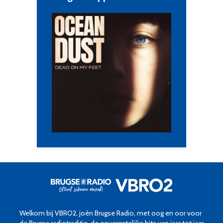
Welkom bij VBRO2, joèn Brugse Radio, met oog en oor voor
de Brugse radiotraditie, de onvergetelijke hits van jaar tot jaar