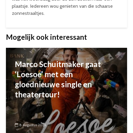
plaatsje. Iedereen wou genieten van die schaarse
zonnestraaltjes.
Mogelijk ook interessant
Marco Schuitmaker gaat
‘Loesoe’ met een
gloednieuwe single en
theatertour!
8 augustus 2026