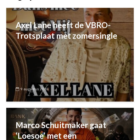
Axel Lane heeft de VBRO-
Trotsplaat met zomersingle
9 augustus 2026
Marco Schuitmaker gaat
‘Loesoe’ met een