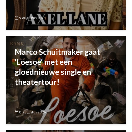
9 augustus 2026
Marco Schuitmaker gaat
‘Loesoe’ met een
gloednieuwe single en
theatertour!
8 augustus 2026