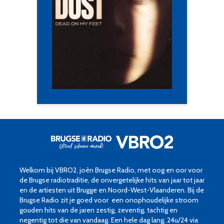
Welkom bij VBRO2, joèn Brugse Radio, met oog en oor voor
de Brugse radiotraditie, de onvergetelijke hits van jaar tot jaar
en de artiesten uit Brugge en Noord-West-Vlaanderen. Bij de
Brugse Radio zit je goed voor een onophoudelijke stroom
gouden hits van de jaren zestig, zeventig, tachtig en
negentig tot die van vandaag. Een hele dag lang, 24u/24 via