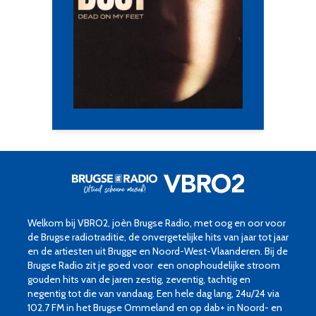
Welkom bij VBRO2, joèn Brugse Radio, met oog en oor voor
de Brugse radiotraditie, de onvergetelijke hits van jaar tot jaar
en de artiesten uit Brugge en Noord-West-Vlaanderen. Bij de
Brugse Radio zit je goed voor een onophoudelijke stroom
gouden hits van de jaren zestig, zeventig, tachtig en
negentig tot die van vandaag. Een hele dag lang, 24u/24 via
102.7 FM in het Brugse Ommeland en op dab+ in Noord- en