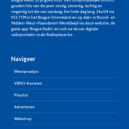
Brugse Radio zit je goed voor een onophoudelijke stroom
gouden hits van de jaren zestig, zeventig, tachtig en
negentig tot die van vandaag. Een hele dag lang, 24u/24 via
102.7 FM in het Brugse Ommeland en op dab+ in Noord- en
Midden-West-Vlaanderen! Wereldwijd via deze website, de
gratis app ‘Brugse Radio’ en ook via tal van digitale
radioportalen zoals Radioplayer.be .
Navigeer
Weerpraatjes
VBRO-Kanalen
Playlist
Adverteren
Webshop