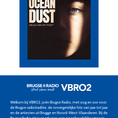
Welkom bij VBRO2, joèn Brugse Radio, met oog en oor voor
de Brugse radiotraditie, de onvergetelijke hits van jaar tot jaar
en de artiesten uit Brugge en Noord-West-Vlaanderen. Bij de