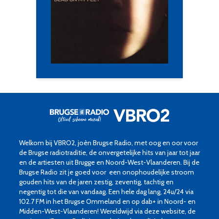
Welkom bij VBRO2, joèn Brugse Radio, met oog en oor voor
de Brugse radiotraditie, de onvergetelijke hits van jaar tot jaar
en de artiesten uit Brugge en Noord-West-Vlaanderen. Bij de
Brugse Radio zit je goed voor een onophoudelijke stroom
gouden hits van de jaren zestig, zeventig, tachtig en
negentig tot die van vandaag. Een hele dag lang, 24u/24 via
102.7 FM in het Brugse Ommeland en op dab+ in Noord- en
Midden-West-Vlaanderen! Wereldwijd via deze website, de