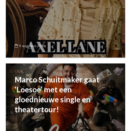
9 augustus 2026
Marco Schuitmaker gaat
‘Loesoe’ met een
gloednieuwe single en
theatertour!