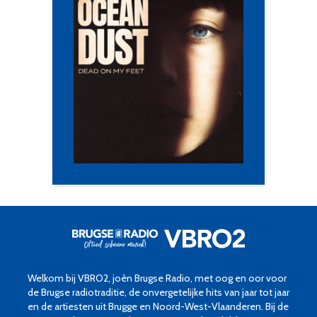
Welkom bij VBRO2, joèn Brugse Radio, met oog en oor voor
de Brugse radiotraditie, de onvergetelijke hits van jaar tot jaar
en de artiesten uit Brugge en Noord-West-Vlaanderen. Bij de