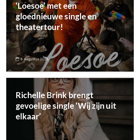
‘Loesoe’ met een
gloednieuwe single en
theatertour!
8 augustus 2026
Richelle Brink brengt
gevoelige single ‘Wij zijn uit
elkaar’