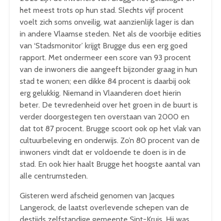
het meest trots op hun stad. Slechts vijf procent
voelt zich soms onveilig, wat aanzienlijk lager is dan
in andere Vlaamse steden. Net als de voorbije edities
van ‘Stadsmonitor’ krijgt Brugge dus een erg goed
rapport. Met ondermeer een score van 93 procent
van de inwoners die aangeeft bijzonder graag in hun
stad te wonen; een dikke 84 procent is daarbij ook
erg gelukkig. Niemand in Vlaanderen doet hierin
beter. De tevredenheid over het groen in de buurt is
verder doorgestegen ten overstaan van 2000 en
dat tot 87 procent. Brugge scoort ook op het vlak van
cultuurbeleving en onderwijs. Zo’n 80 procent van de
inwoners vindt dat er voldoende te doen is in de
stad. En ook hier haalt Brugge het hoogste aantal van
alle centrumsteden.
Gisteren werd afscheid genomen van Jacques
Langerock, de laatst overlevende schepen van de
destijds zelfstandige gemeente Sint-Kruis. Hij was