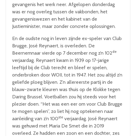
gevangenis het werk neer. Afgelopen donderdag
was er nog overleg tussen de vakbonden, het
gevangeniswezen en het kabinet van de
Justieminister, maar zonder concrete oplossingen.
En de oudste nog in leven zijnde ex-speler van Club
Brugge, José Reynaert, is overleden. De
de
Beernemnaar vierde op 7 december nog z’n 102
verjaardag. Reynaert kwam in 1939 op 17-jarige
leeftijd bij de Club terecht en bleef er spelen,
onderbroken door WOII, tot in 1947. Het zou altijd z’n
geliefde ploeg blijven. Z’n allereerste partij in de
blauw-zwarte kleuren was thuis op de Klokke tegen
Daring Brussel. Voetballen zou hij steeds voor het
plezier doen. “Het was een eer om voor Club Brugge
te mogen spelen”, zo liet hij nog optekenen naar
ste
aanleiding van z’n 100
verjaardag. José Reynaert
was gehuwd met Maria De Smet die in 2019
overleed. Ze hadden een zoon en een dochter, zes