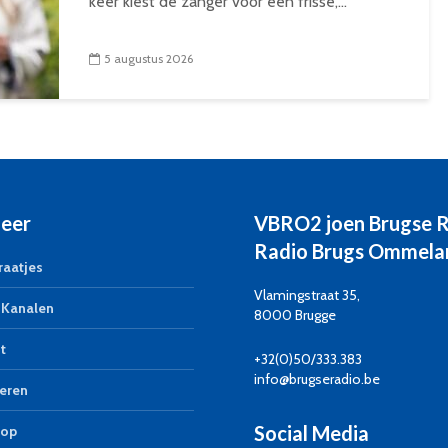
keer kiest de zanger voor een frisse,...
5 augustus 2026
eer
VBRO2 joen Brugse 
Radio Brugs Ommela
aatjes
Vlamingstraat 35,
Kanalen
8000 Brugge
t
+32(0)50/333.383
info@brugseradio.be
eren
Social Media
op