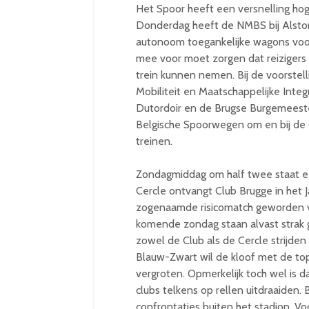
Het Spoor heeft een versnelling hog
Donderdag heeft de NMBS bij Alstom 
autonoom toegankelijke wagons voorg
mee voor moet zorgen dat reizigers 
trein kunnen nemen. Bij de voorstel
Mobiliteit en Maatschappelijke In
Dutordoir en de Brugse Burgemeeste
Belgische Spoorwegen om en bij de 6 
treinen.
Zondagmiddag om half twee staat ee
Cercle ontvangt Club Brugge in het 
zogenaamde risicomatch geworden v
komende zondag staan alvast strak 
zowel de Club als de Cercle strijden
Blauw-Zwart wil de kloof met de top
vergroten. Opmerkelijk toch wel is 
clubs telkens op rellen uitdraaiden.
confrontaties buiten het stadion. Voo