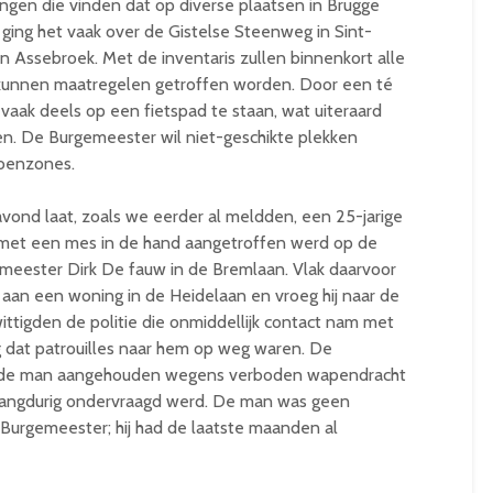
ingen die vinden dat op diverse plaatsen in Brugge
j ging het vaak over de Gistelse Steenweg in Sint-
 Assebroek. Met de inventaris zullen binnenkort alle
n kunnen maatregelen getroffen worden. Door een té
aak deels op een fietspad te staan, wat uiteraard
n. De Burgemeester wil niet-geschikte plekken
oenzones.
vond laat, zoals we eerder al meldden, een 25-jarige
 met een mes in de hand aangetroffen werd op de
emeester Dirk De fauw in de Bremlaan. Vlak daarvoor
aan een woning in de Heidelaan en vroeg hij naar de
tigden de politie die onmiddellijk contact nam met
dat patrouilles naar hem op weg waren. De
t de man aangehouden wegens verboden wapendracht
n langdurig ondervraagd werd. De man was geen
Burgemeester; hij had de laatste maanden al