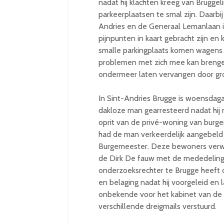
nadat hij klachten kreeg van Bruggel
parkeerplaatsen te smal zijn. Daarbi
Andries en de Generaal Lemanlaan in
pijnpunten in kaart gebracht zijn e
smalle parkingplaats komen wagens v
problemen met zich mee kan brenge
ondermeer laten vervangen door gr
In Sint-Andries Brugge is woensdaga
dakloze man gearresteerd nadat hij
oprit van de privé-woning van burg
had de man verkeerdelijk aangebeld 
Burgemeester. Deze bewoners verwit
de Dirk De fauw met de mededeling 
onderzoeksrechter te Brugge heef
en belaging nadat hij voorgeleid e
onbekende voor het kabinet van de 
verschillende dreigmails verstuurd.