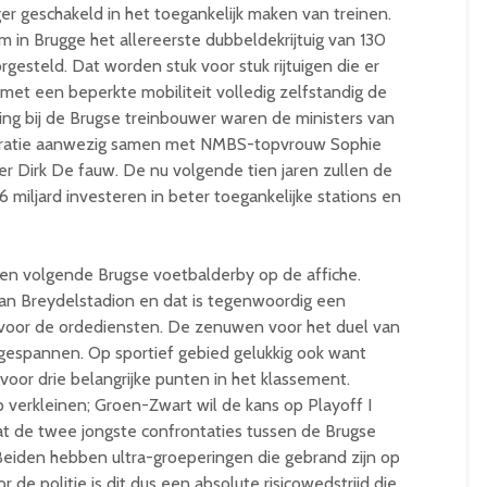
er geschakeld in het toegankelijk maken van treinen.
in Brugge het allereerste dubbeldekrijtuig van 130
esteld. Dat worden stuk voor stuk rijtuigen die er
met een beperkte mobiliteit volledig zelfstandig de
ling bij de Brugse treinbouwer waren de ministers van
tegratie aanwezig samen met NMBS-topvrouw Sophie
r Dirk De fauw. De nu volgende tien jaren zullen de
miljard investeren in beter toegankelijke stations en
n volgende Brugse voetbalderby op de affiche.
Jan Breydelstadion en dat is tegenwoordig een
oor de ordediensten. De zenuwen voor het duel van
gespannen. Op sportief gebied gelukkig ook want
 voor drie belangrijke punten in het klassement.
 verkleinen; Groen-Zwart wil de kans op Playoff I
dat de twee jongste confrontaties tussen de Brugse
 Beiden hebben ultra-groeperingen die gebrand zijn op
r de politie is dit dus een absolute risicowedstrijd die