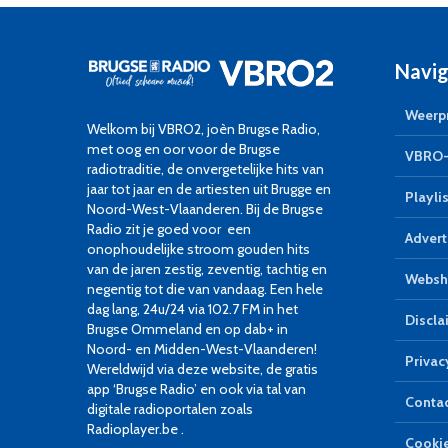
Navig
Weerpr
Welkom bij VBRO2, joèn Brugse Radio,
met oog en oor voor de Brugse
VBRO-
radiotraditie, de onvergetelijke hits van
jaar tot jaar en de artiesten uit Brugge en
Playlis
Noord-West-Vlaanderen. Bij de Brugse
Radio zit je goed voor een
Advert
onophoudelijke stroom gouden hits
van de jaren zestig, zeventig, tachtig en
Websh
negentig tot die van vandaag. Een hele
dag lang, 24u/24 via 102.7 FM in het
Discla
Brugse Ommeland en op dab+ in
Noord- en Midden-West-Vlaanderen!
Privac
Wereldwijd via deze website, de gratis
app ‘Brugse Radio’ en ook via tal van
Conta
digitale radioportalen zoals
Radioplayer.be .
Cookie