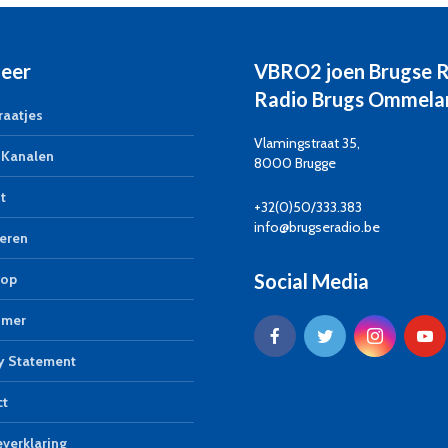
eer
VBRO2 joen Brugse 
Radio Brugs Ommela
aatjes
Vlamingstraat 35,
Kanalen
8000 Brugge
t
+32(0)50/333.383
info@brugseradio.be
eren
Social Media
op
imer
y Statement
ct
verklaring