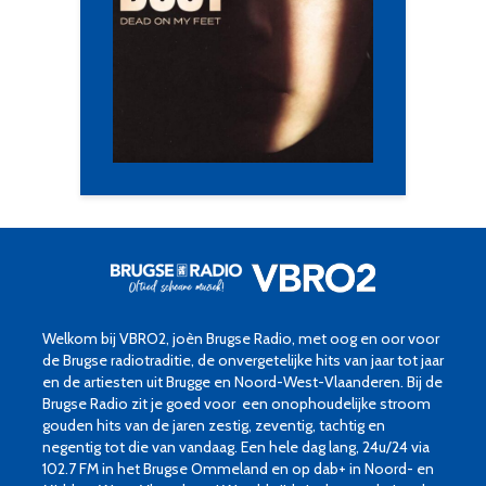
Welkom bij VBRO2, joèn Brugse Radio, met oog en oor voor
de Brugse radiotraditie, de onvergetelijke hits van jaar tot jaar
en de artiesten uit Brugge en Noord-West-Vlaanderen. Bij de
Brugse Radio zit je goed voor een onophoudelijke stroom
gouden hits van de jaren zestig, zeventig, tachtig en
negentig tot die van vandaag. Een hele dag lang, 24u/24 via
102.7 FM in het Brugse Ommeland en op dab+ in Noord- en