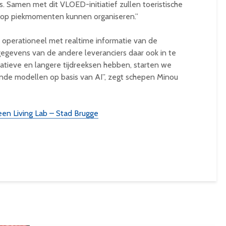
 Samen met dit VLOED-initiatief zullen toeristische
r op piekmomenten kunnen organiseren.”
operationeel met realtime informatie van de
gevens van de andere leveranciers daar ook in te
atieve en langere tijdreeksen hebben, starten we
nde modellen op basis van AI”, zegt schepen Minou
en Living Lab – Stad Brugge