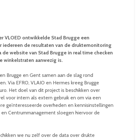
sier VLOED ontwikkelde Stad Brugge een
r iedereen de resultaten van de druktemonitoring
a de website van Stad Brugge in real time checken
e winkelstraten aanwezig is.
gen Brugge en Gent samen aan de slag rond
gen. Via EFRO, VLAIO en Hermes kreeg Brugge
ro. Het doel van dit project is beschikken over
el voor intern als extern gebruik en om via een
e geïnteresseerde overheden en kennisinstellingen
T en Centrummanagement sloegen hiervoor de
hikken we nu zelf over de data over drukte