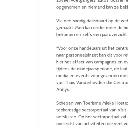
zoveel voetgangers, auto’s, bussen
opgenomen en niemand kan ze bekijk
Via een handig dashboard op de we
gemaakt. Men kan onder meer de hui
bekomen en zelfs een jaaroverzicht.
“Voor onze handelaars uit het centr
naar personeelsinzet kan dit voor r
hier het effect van campagnes en 
tijdens de eindejaarsperiode, de la
media en events voor gezinnen met 
van Thaïs Vanderheyden die Centru
Annys.
Schepen van Toerisme Mieke Hoste: 
toekomstige sectorportaal van Visit B
ontsluiten. Op het sectorportaal z
overzicht van activiteiten die veel 