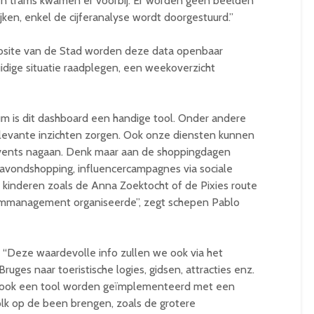
 en trams kwamen er voorbij. Er worden geen beelden
en, enkel de cijferanalyse wordt doorgestuurd.”
bsite van de Stad worden deze data openbaar
dige situatie raadplegen, een weekoverzicht
um is dit dashboard een handige tool. Onder andere
elevante inzichten zorgen. Ook onze diensten kunnen
events nagaan. Denk maar aan de shoppingdagen
atavondshopping, influencercampagnes via sociale
kinderen zoals de Anna Zoektocht of de Pixies route
mmanagement organiseerde”, zegt schepen Pablo
“Deze waardevolle info zullen we ook via het
ruges naar toeristische logies, gidsen, attracties enz.
al ook een tool worden geïmplementeerd met een
volk op de been brengen, zoals de grotere