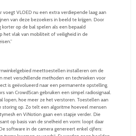
ar voegt VLOED nu een extra verdiepende laag aan
ijnen van deze bezoekers in beeld te krijgen. Door
 korter op de bal spelen als een bepaald
het vlak van mobiliteit of veiligheid in de
isen.”
rnwinkelgebied meettoestellen installeren om de
n met verschillende methoden en technieken voor
ect is geëvolueerd naar een permanente opstelling.
s van CrowdScan gebruiken een simpel radiosignaal.
l lopen, hoe meer ze het verstoren. Toestellen aan
 storing op. Zo telt een algoritme hoeveel mensen
itymesh en ViNotion gaan een stapje verder. Die
ant op basis van de snelheid en vorm: loopt daar
De software in de camera genereert enkel cijfers: