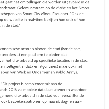
reet gaat het om tellingen die worden uitgevoerd in de
zandstraat, Geldmuntstraat, op de Markt en het Simon
gt schepen van Smart City Minou Esquenet. “Ook de
op de website in real-time bekijken hoe druk of hoe
in de stad.”
economische actoren binnen de stad (handelaars,
steerders,…) een platform te bieden dat
ver het druktebeeld op specifieke locaties in de stad.
le intelligentie (data en algoritmes) maar ook met
 schepen van Werk en Ondernemen Pablo Annys.
“Dit project is complementair aan de
 sinds 2016 via mobiele data laat uitvoeren waardoor
gemene druktebeeld in de stad voor verschillende
 ook bezoekerspatronen op maand, dag- en uur-