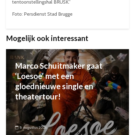
tentoonstellingshal BRUSK.”
Foto: Persdienst Stad Brugge
Mogelijk ook interessant
Marco Schuitmaker gaat
‘Loesoe’ met een
gloednieuwe single en
theatertour!
8 augustus 2026