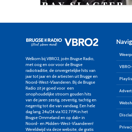
Navig
Weerpr
Welkom bij VBRO2, joèn Brugse Radio,
met oog en oor voor de Brugse
VBRO-
radiotraditie, de onvergetelijke hits van
jaar tot jaar en de artiesten uit Brugge en
Playlis
Noord-West-Vlaanderen. Bij de Brugse
Radio zit je goed voor een
Advert
onophoudelijke stroom gouden hits
van de jaren zestig, zeventig, tachtig en
Websh
negentig tot die van vandaag. Een hele
dag lang, 24u/24 via 102.7 FM in het
Discla
Brugse Ommeland en op dab+ in
Noord- en Midden-West-Vlaanderen!
Privac
Wereldwijd via deze website, de gratis