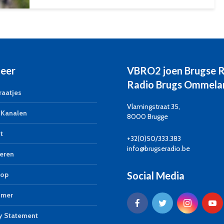
eer
VBRO2 joen Brugse 
Radio Brugs Ommela
aatjes
Vlamingstraat 35,
Kanalen
8000 Brugge
t
+32(0)50/333.383
info@brugseradio.be
eren
Social Media
op
imer
y Statement