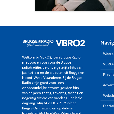
Navig
Weerpr
Welkom bij VBRO2, joèn Brugse Radio,
met oog en oor voor de Brugse
VBRO-
radiotraditie, de onvergetelijke hits van
jaar tot jaar en de artiesten uit Brugge en
Playlis
Noord-West-Vlaanderen. Bij de Brugse
Radio zit je goed voor een
Advert
onophoudelijke stroom gouden hits
van de jaren zestig, zeventig, tachtig en
Websh
negentig tot die van vandaag. Een hele
dag lang, 24u/24 via 102.7 FM in het
Discla
Brugse Ommeland en op dab+ in
Noord- en Midden-West-Vlaanderen!