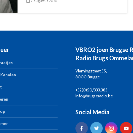
7 augustus 2026
eer
VBRO2 joen Brugse 
Radio Brugs Ommela
aatjes
Vlamingstraat 35,
Kanalen
8000 Brugge
t
+32(0)50/333.383
info@brugseradio.be
eren
Social Media
op
imer