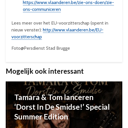
https://www.vlaanderen.be/zie-ons-doen/zie-
ons-communiceren
Lees meer over het EU-voorzitterschap (opent in
nieuw venster):
http://www.vlaanderen.be/EU-
voorzitterschap
Foto@Persdienst Stad Brugge
Mogelijk ook interessant
Tamara & Tom lanceren
‘Dorst In De Smidse!’ Special
Summer Edition