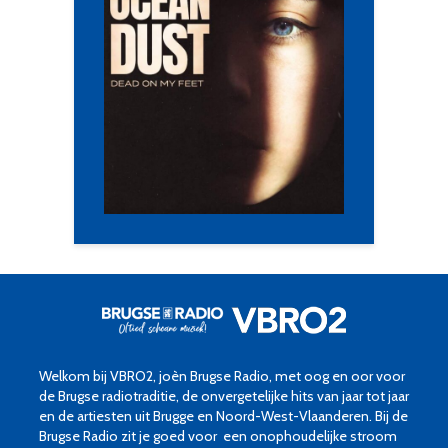
Welkom bij VBRO2, joèn Brugse Radio, met oog en oor voor
de Brugse radiotraditie, de onvergetelijke hits van jaar tot jaar
en de artiesten uit Brugge en Noord-West-Vlaanderen. Bij de
Brugse Radio zit je goed voor een onophoudelijke stroom