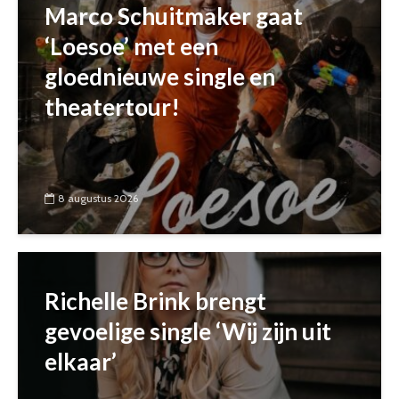
Marco Schuitmaker gaat
‘Loesoe’ met een
gloednieuwe single en
theatertour!
8 augustus 2026
Richelle Brink brengt
gevoelige single ‘Wij zijn uit
elkaar’