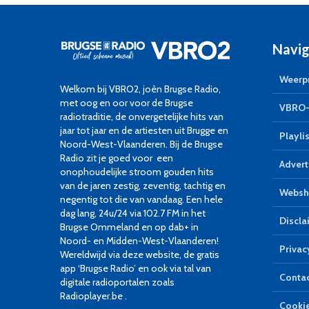
Navig
Weerpr
Welkom bij VBRO2, joèn Brugse Radio,
met oog en oor voor de Brugse
VBRO-
radiotraditie, de onvergetelijke hits van
jaar tot jaar en de artiesten uit Brugge en
Playlis
Noord-West-Vlaanderen. Bij de Brugse
Radio zit je goed voor een
Advert
onophoudelijke stroom gouden hits
van de jaren zestig, zeventig, tachtig en
Websh
negentig tot die van vandaag. Een hele
dag lang, 24u/24 via 102.7 FM in het
Discla
Brugse Ommeland en op dab+ in
Noord- en Midden-West-Vlaanderen!
Privac
Wereldwijd via deze website, de gratis
app ‘Brugse Radio’ en ook via tal van
Conta
digitale radioportalen zoals
Radioplayer.be .
Cookie