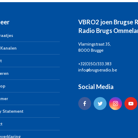
eer
VBRO2 joen Brugse 
Radio Brugs Ommela
aatjes
Vlamingstraat 35,
Kanalen
8000 Brugge
t
+32(0)50/333.383
info@brugseradio.be
eren
Social Media
op
imer
y Statement
ct
verklaring