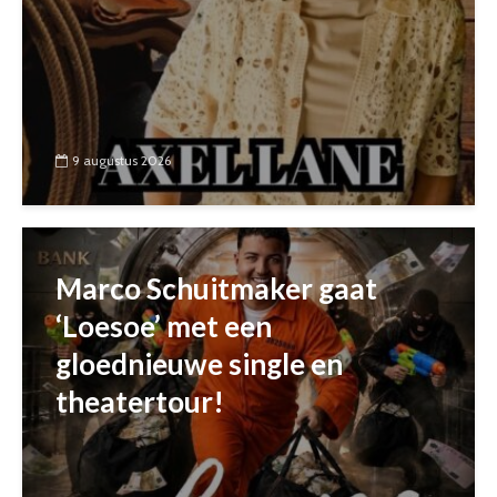
9 augustus 2026
Marco Schuitmaker gaat
‘Loesoe’ met een
gloednieuwe single en
theatertour!