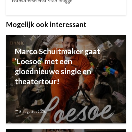
Foto©Persdienst Stad Brugge
Mogelijk ook interessant
Marco Schuitmaker gaat
‘Loesoe’ met een
gloednieuwe single en
theatertour!
8 augustus 2026