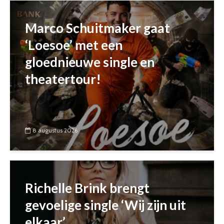
Marco Schuitmaker gaat
‘Loesoe’ met een
gloednieuwe single en
theatertour!
8 augustus 2026
Richelle Brink brengt
gevoelige single ‘Wij zijn uit
elkaar’