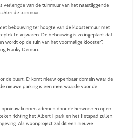
ls verlengde van de tuinmuur van het naastliggende
achter de tuinmuur.
met bebouwing ter hoogte van de kloostermuur met
teplek te vrijwaren. De bebouwing is zo ingeplant dat
en wordt op de tuin van het voormalige klooster”,
ning Franky Demon.
voor de buurt. Er komt nieuw openbaar domein waar de
 de nieuwe parking is een meerwaarde voor de
al opnieuw kunnen ademen door de herwonnen open
eken richting het Albert I-park en het fietspad zullen
geving. Als woonproject zal dit een nieuwe