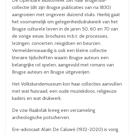
De Openbare Bibliotheek ziet haar Brugensia-
collectie (dit zijn Brugse publicaties van na 1830)
aangroeien met ongeveer duizend stuks. Hierbij gaat
het voornamelijk om gelegenheidsdrukwerk van het
Brugse culturele leven in de jaren 50, 60 en 70 van
de vorige eeuw, brochures m.b.t. de processies,
lezingen, concerten, reisgidsen en beurzen.
Vermeldenswaardig is ook een kleine collectie
literaire tijdschriften waarin Brugse auteurs een
belangrijke rol spelen, aangevuld met romans van
Brugse auteurs en Brugse uitgeverijen.
Het Volkskundemuseum kon haar collecties aanvullen
met wat huisraad, een oude muziekdoos, religieuze
kaders en wat drukwerk.
De vzw Raakvlak kreeg een verzameling
archeologische potscherven.
Ere-advocaat Alain De Caluwé (1932-2020) is vorig