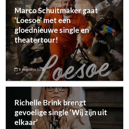
Marco Schuitmaker gaat
‘Loesoe’ met een
gloednieuwe single en
theatertour!
8 augustus 2026
Richelle Brink brengt
gevoelige single ‘Wij zijn uit
elkaar’