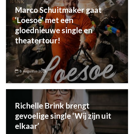
Marco Schuitmaker gaat
‘Loesoe’ met een
gloednieuwe single en
theatertour!
8 augustus 2026
Richelle Brink brengt
gevoelige single ‘Wij zijn uit
elkaar’