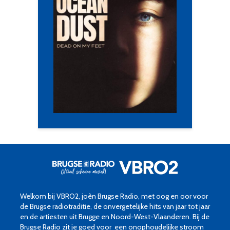
Welkom bij VBRO2, joèn Brugse Radio, met oog en oor voor
de Brugse radiotraditie, de onvergetelijke hits van jaar tot jaar
en de artiesten uit Brugge en Noord-West-Vlaanderen. Bij de
Brugse Radio zit je goed voor een onophoudelijke stroom