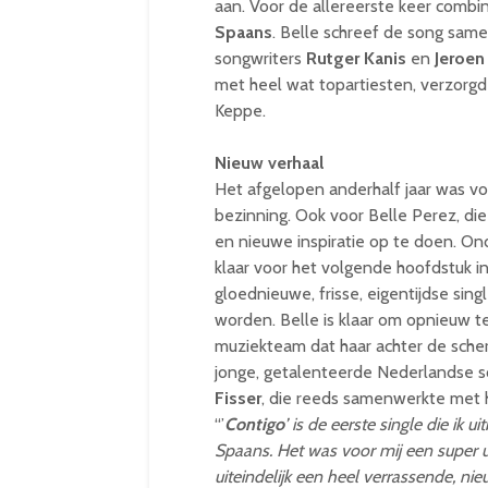
aan. Voor de allereerste keer combi
Spaans
. Belle schreef de song sam
songwriters
Rutger Kanis
en
Jeroen
met heel wat topartiesten, verzorgd
Keppe.
Nieuw verhaal
Het afgelopen anderhalf jaar was 
bezinning. Ook voor Belle Perez, d
en nieuwe inspiratie op te doen. Ond
klaar voor het volgende hoofdstuk in 
gloednieuwe, frisse, eigentijdse sin
worden. Belle is klaar om opnieuw t
muziekteam dat haar achter de sche
jonge, getalenteerde Nederlandse 
Fisser
, die reeds samenwerkte met h
“’
Contigo
’ is de eerste single die ik
Spaans. Het was voor mij een super ui
uiteindelijk een heel verrassende, n