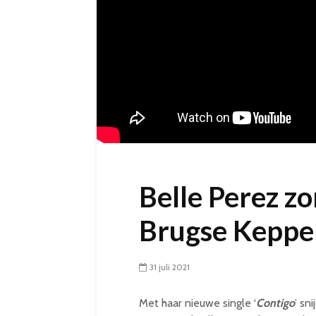
Belle Perez z
Brugse Keppe
31 juli 2021
Met haar nieuwe single ‘
Contigo
’ sni