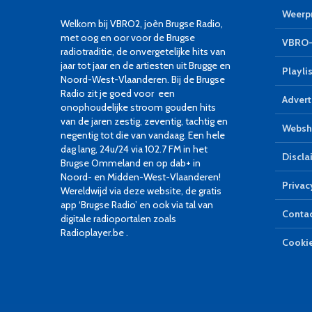
Weerpr
Welkom bij VBRO2, joèn Brugse Radio,
met oog en oor voor de Brugse
VBRO-
radiotraditie, de onvergetelijke hits van
jaar tot jaar en de artiesten uit Brugge en
Playlis
Noord-West-Vlaanderen. Bij de Brugse
Radio zit je goed voor een
Advert
onophoudelijke stroom gouden hits
van de jaren zestig, zeventig, tachtig en
Websh
negentig tot die van vandaag. Een hele
dag lang, 24u/24 via 102.7 FM in het
Discla
Brugse Ommeland en op dab+ in
Noord- en Midden-West-Vlaanderen!
Privac
Wereldwijd via deze website, de gratis
app ‘Brugse Radio’ en ook via tal van
Conta
digitale radioportalen zoals
Radioplayer.be .
Cookie