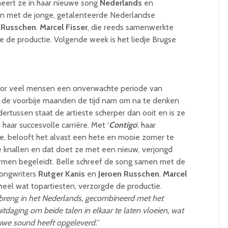
neert ze in haar nieuwe song
Nederlands
en
en met de jonge, getalenteerde Nederlandse
 Russchen
.
Marcel Fisser
, die reeds samenwerkte
e de productie. Volgende week is het liedje Brugse
voor veel mensen een onverwachte periode van
ie de voorbije maanden de tijd nam om na te denken
ertussen staat de artieste scherper dan ooit en is ze
haar succesvolle carrière. Met ‘
Contigo
’, haar
gle, belooft het alvast een hete en mooie zomer te
e knallen en dat doet ze met een nieuw, verjongd
rmen begeleidt. Belle schreef de song samen met de
songwriters
Rutger Kanis
en
Jeroen Russchen
.
Marcel
eel wat topartiesten, verzorgde de productie.
 uitbreng in het Nederlands, gecombineerd met het
tdaging om beide talen in elkaar te laten vloeien, wat
ieuwe sound heeft opgeleverd.
”