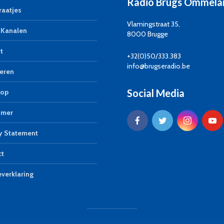
Radio Brugs Ommela
aatjes
Vlamingstraat 35,
Kanalen
8000 Brugge
t
+32(0)50/333.383
info@brugseradio.be
eren
Social Media
op
imer
y Statement
ct
verklaring