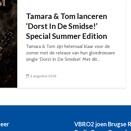
Tamara & Tom lanceren
‘Dorst In De Smidse!’
Special Summer Edition
Tamara & Tom zijn helemaal klaar voor de
zomer met de release van hun gloednieuwe
single ‘Dorst In De Smidse!’. Met dit...
6 augustus 2026
eer
VBRO2 joen Brugse 