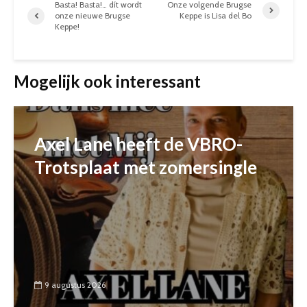
Basta! Basta!… dít wordt
Onze volgende Brugse
onze nieuwe Brugse
Keppe is Lisa del Bo
Keppe!
Mogelijk ook interessant
Axel Lane heeft de VBRO-
Trotsplaat met zomersingle
9 augustus 2026