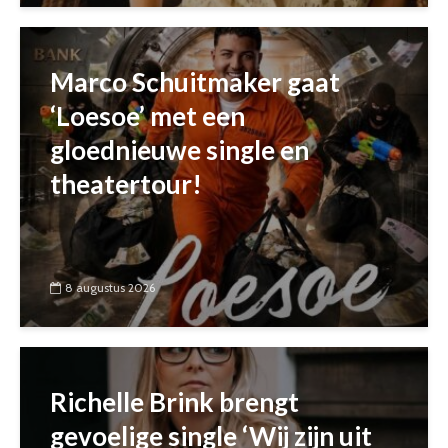
Marco Schuitmaker gaat
‘Loesoe’ met een
gloednieuwe single en
theatertour!
8 augustus 2026
Richelle Brink brengt
gevoelige single ‘Wij zijn uit