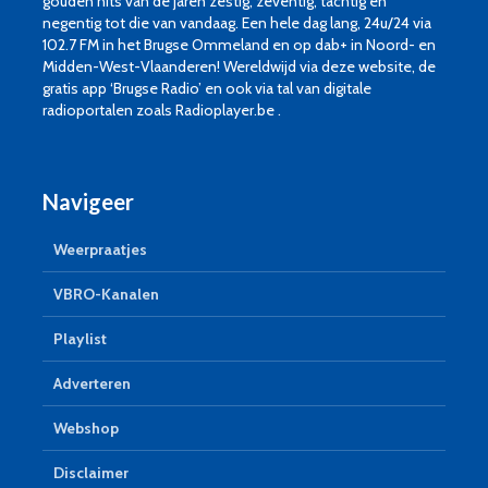
gouden hits van de jaren zestig, zeventig, tachtig en
negentig tot die van vandaag. Een hele dag lang, 24u/24 via
102.7 FM in het Brugse Ommeland en op dab+ in Noord- en
Midden-West-Vlaanderen! Wereldwijd via deze website, de
gratis app ‘Brugse Radio’ en ook via tal van digitale
radioportalen zoals Radioplayer.be .
Navigeer
Weerpraatjes
VBRO-Kanalen
Playlist
Adverteren
Webshop
Disclaimer