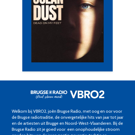
Welkom bij VBRO2, joèn Brugse Radio, met oog en oor voor
de Brugse radiotraditie, de onvergetelijke hits van jaar tot jaar
en de artiesten uit Brugge en Noord-West-Vlaanderen. Bij de
Brugse Radio zit je goed voor een onophoudelijke stroom