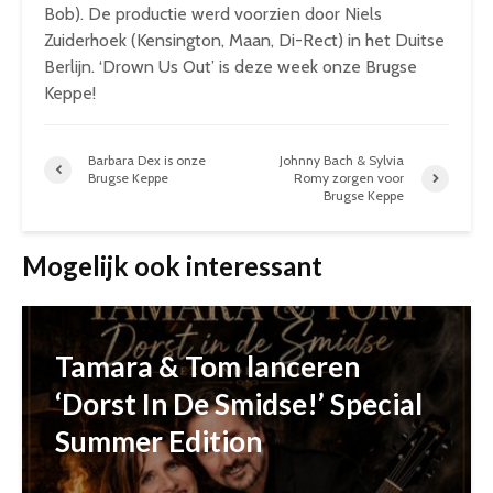
Bob). De productie werd voorzien door Niels
Zuiderhoek (Kensington, Maan, Di-Rect) in het Duitse
Berlijn. ‘Drown Us Out’ is deze week onze Brugse
Keppe!
Barbara Dex is onze
Johnny Bach & Sylvia
Brugse Keppe
Romy zorgen voor
Brugse Keppe
Mogelijk ook interessant
Tamara & Tom lanceren
‘Dorst In De Smidse!’ Special
Summer Edition