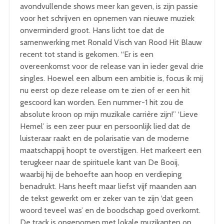
avondvullende shows meer kan geven, is zijn passie
voor het schrijven en opnemen van nieuwe muziek
onverminderd groot. Hans licht toe dat de
samenwerking met Ronald Visch van Rood Hit Blauw
recent tot stand is gekomen. “Er is een
overeenkomst voor de release van in ieder geval drie
singles. Hoewel een album een ambitie is, focus ik mij
nu eerst op deze release om te zien of er een hit
gescoord kan worden. Een nummer-1 hit zou de
absolute kroon op mijn muzikale carrière zijn!” ‘Lieve
Hemel’ is een zeer puur en persoonlijk lied dat de
luisteraar raakt en de polarisatie van de moderne
maatschappij hoopt te overstijgen. Het markeert een
terugkeer naar de spirituele kant van De Booij,
waarbij hij de behoefte aan hoop en verdieping
benadrukt. Hans heeft maar liefst vijf maanden aan
de tekst gewerkt om er zeker van te zijn ‘dat geen
woord teveel was’ en de boodschap goed overkomt.
De track is opgenomen met lokale muzikanten op