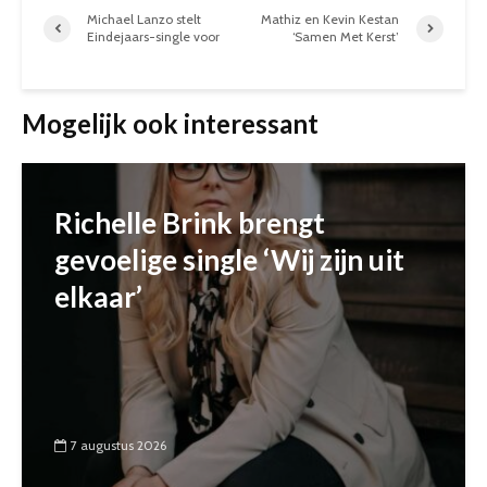
Michael Lanzo stelt
Mathiz en Kevin Kestan
Eindejaars-single voor
‘Samen Met Kerst’
Mogelijk ook interessant
Richelle Brink brengt
gevoelige single ‘Wij zijn uit
elkaar’
7 augustus 2026