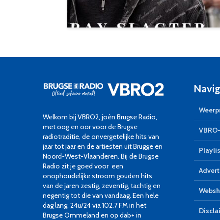
Navig
Weerpr
Welkom bij VBRO2, joèn Brugse Radio,
met oog en oor voor de Brugse
VBRO-
radiotraditie, de onvergetelijke hits van
jaar tot jaar en de artiesten uit Brugge en
Playlis
Noord-West-Vlaanderen. Bij de Brugse
Radio zit je goed voor een
Advert
onophoudelijke stroom gouden hits
van de jaren zestig, zeventig, tachtig en
Websh
negentig tot die van vandaag. Een hele
dag lang, 24u/24 via 102.7 FM in het
Discla
Brugse Ommeland en op dab+ in