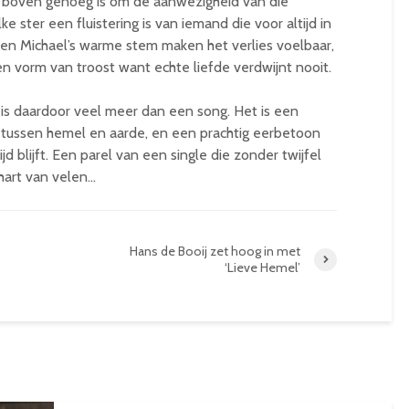
ar boven genoeg is om de aanwezigheid van die
 ster een fluistering is van iemand die voor altijd in
e en Michael’s warme stem maken het verlies voelbaar,
n vorm van troost want echte liefde verdwijnt nooit.
k” is daardoor veel meer dan een song. Het is een
tussen hemel en aarde, en een prachtig eerbetoon
jd blijft. Een parel van een single die zonder twijfel
 hart van velen…
Hans de Booij zet hoog in met
‘Lieve Hemel’