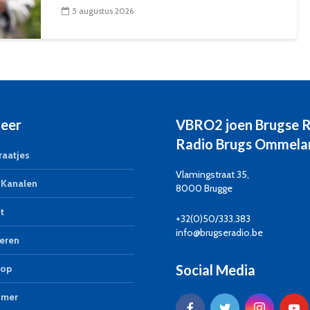
5 augustus 2026
eer
VBRO2 joen Brugse 
Radio Brugs Ommela
aatjes
Vlamingstraat 35,
Kanalen
8000 Brugge
t
+32(0)50/333.383
info@brugseradio.be
eren
Social Media
op
imer